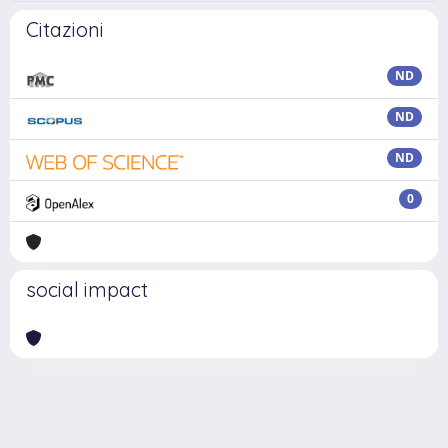
Citazioni
ND
ND
ND
0
social impact