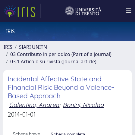
IRIS
IRIS
SIARI UNITN
03 Contributo in periodico (Part of a journal)
03.1 Articolo su rivista (Journal article)
Incidental Affective State and
Financial Risk: Beyond a Valence-
Based Approach
Galentino, Andrea
;
Bonini, Nicolao
2014-01-01
Scheda breve
Scheda completa