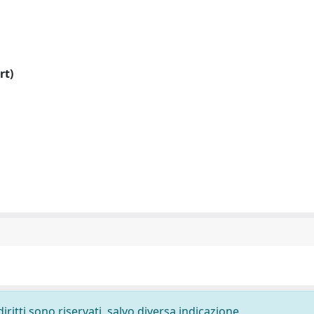
rt)
diritti sono riservati, salvo diversa indicazione