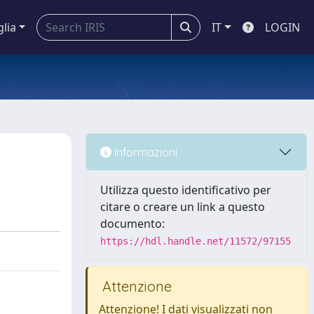
glia
IT
LOGIN
Informazioni
Utilizza questo identificativo per
citare o creare un link a questo
documento:
https://hdl.handle.net/11572/97155
Attenzione
Attenzione! I dati visualizzati non