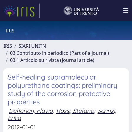
IRIS
IRIS
SIARI UNITN
03 Contributo in periodico (Part of a journal)
03.1 Articolo su rivista (Journal article)
Self-healing supramolecular
polyurethane coatings: preliminary
study of the corrosion protective
properties
Deflorian, Flavio
;
Rossi, Stefano
;
Scrinzi,
Erica
2012-01-01