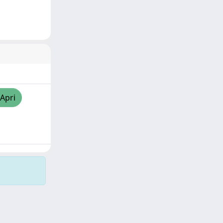
/Apri