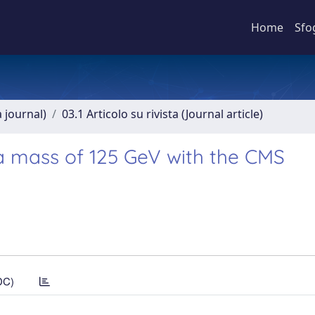
Home
Sfo
a journal)
03.1 Articolo su rivista (Journal article)
a mass of 125 GeV with the CMS
DC)