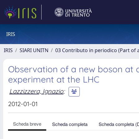
IRIS
IRIS
SIARI UNITN
03 Contributo in periodico (Part of 
Observation of a new boson at 
experiment at the LHC
Lazzizzera, Ignazio
;
2012-01-01
Scheda breve
Scheda completa
Scheda completa (