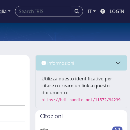
glia
IT
LOGIN
Informazioni
Utilizza questo identificativo per
citare o creare un link a questo
documento:
https://hdl.handle.net/11572/94239
Citazioni
ND