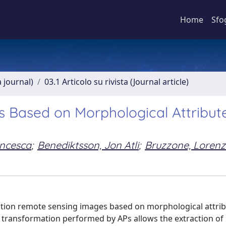
Home
Sfo
a journal)
03.1 Articolo su rivista (Journal article)
 Based on Morphological Attribut
ancesca
;
Benediktsson, Jon Atli
;
Bruzzone, Loren
ution remote sensing images based on morphological attri
al transformation performed by APs allows the extraction of