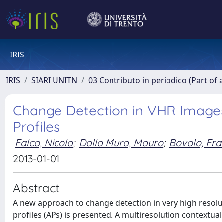
IRIS
IRIS
SIARI UNITN
03 Contributo in periodico (Part of 
Change Detection in VHR Images
Profiles
Falco, Nicola
;
Dalla Mura, Mauro
;
Bovolo, Fr
2013-01-01
Abstract
A new approach to change detection in very high resol
profiles (APs) is presented. A multiresolution contextu