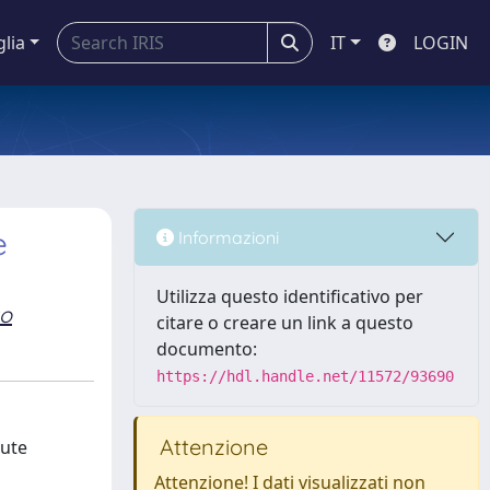
glia
IT
LOGIN
e
Informazioni
Utilizza questo identificativo per
zo
citare o creare un link a questo
documento:
https://hdl.handle.net/11572/93690
Attenzione
bute
Attenzione! I dati visualizzati non