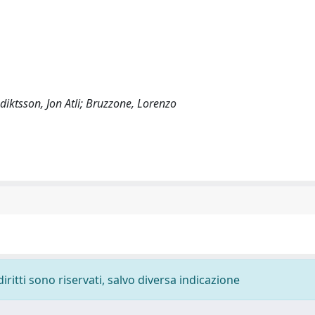
iktsson, Jon Atli; Bruzzone, Lorenzo
diritti sono riservati, salvo diversa indicazione