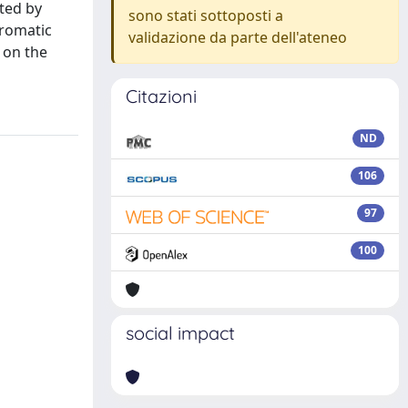
cted by
sono stati sottoposti a
hromatic
validazione da parte dell'ateneo
 on the
Citazioni
ND
106
97
100
social impact