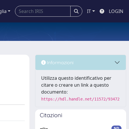
glia
IT
LOGIN
Informazioni
Utilizza questo identificativo per
citare o creare un link a questo
documento:
https://hdl.handle.net/11572/93472
Citazioni
ND