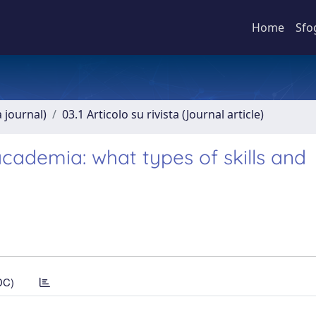
Home
Sfo
a journal)
03.1 Articolo su rivista (Journal article)
cademia: what types of skills and
DC)