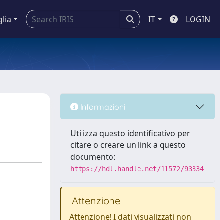
glia
IT
LOGIN
Informazioni
Utilizza questo identificativo per
citare o creare un link a questo
documento:
https://hdl.handle.net/11572/93334
Attenzione
Attenzione! I dati visualizzati non