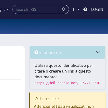
glia
IT
LOGIN
Informazioni
Utilizza questo identificativo per
citare o creare un link a questo
documento:
https://hdl.handle.net/11572/93316
Attenzione
Attenzione! I dati visualizzati non