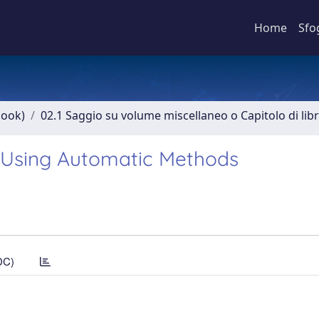
Home
Sfo
book)
02.1 Saggio su volume miscellaneo o Capitolo di lib
on Using Automatic Methods
DC)