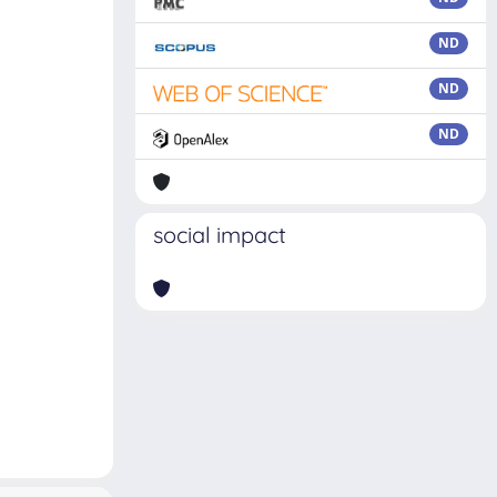
ND
ND
ND
social impact