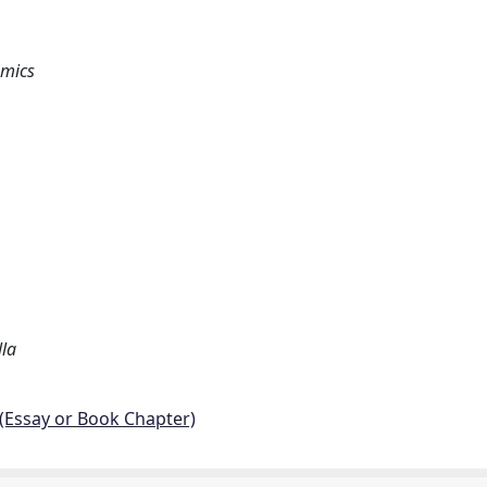
omics
lla
 (Essay or Book Chapter)