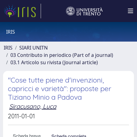
IRIS
IRIS
SIARI UNITN
03 Contributo in periodico (Part of a journal)
03.1 Articolo su rivista (Journal article)
"Cose tutte piene d'invenzioni,
capricci e varietà": proposte per
Tiziano Minio a Padova
Siracusano, Luca
2011-01-01
Scheda breve
Scheda completa