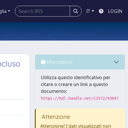
glia
IT
LOGIN
ncluso
Informazioni
Utilizza questo identificativo per
citare o creare un link a questo
documento:
https://hdl.handle.net/11572/93047
Attenzione
Attenzione! I dati visualizzati non