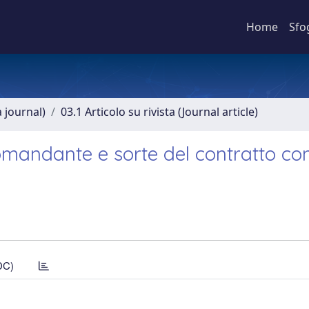
Home
Sfo
a journal)
03.1 Articolo su rivista (Journal article)
omandante e sorte del contratto co
DC)