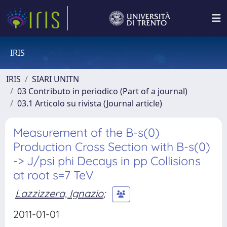
IRIS
IRIS
SIARI UNITN
03 Contributo in periodico (Part of a journal)
03.1 Articolo su rivista (Journal article)
Measurement of the B-s(0)
Production Cross Section with B-s(0)
-> J/psi phi Decays in pp Collisions
at root s=7 TeV
Lazzizzera, Ignazio
;
2011-01-01