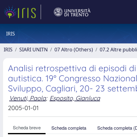
IRIS
IRIS
SIARI UNITN
07 Altro (Others)
07.2 Altre pubbl
Analisi retrospettiva di episodi 
autistica. 19° Congresso Nazional
Sviluppo, Cagliari, 20- 23 settem
Venuti, Paola
;
Esposito, Gianluca
2005-01-01
Scheda breve
Scheda completa
Scheda completa (