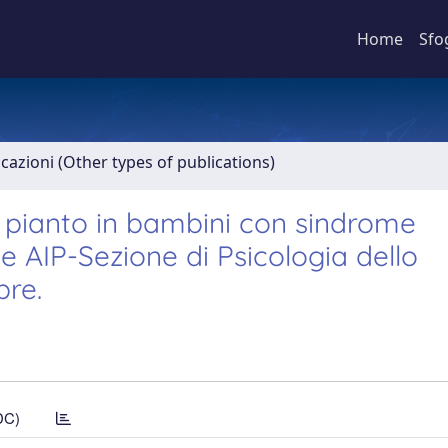
Home
Sfo
icazioni (Other types of publications)
di pianto in bambini con sindrome
e AIP-Sezione di Psicologia dello
bre.
DC)