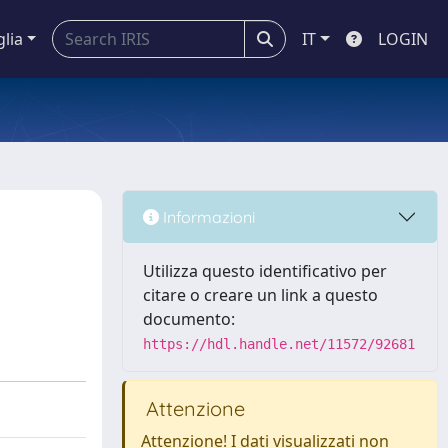
glia
IT
LOGIN
Informazioni
Utilizza questo identificativo per
citare o creare un link a questo
documento:
https://hdl.handle.net/11572/92681
Attenzione
Attenzione! I dati visualizzati non