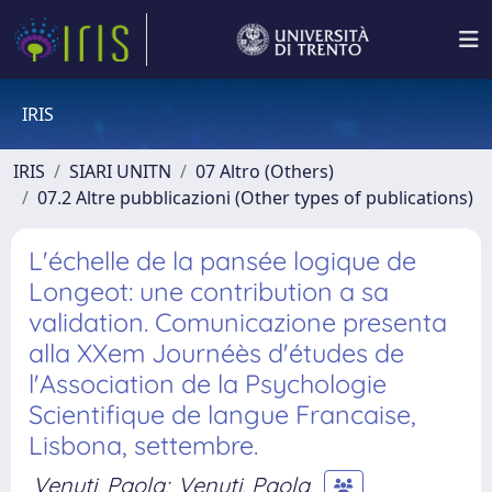
IRIS
IRIS
SIARI UNITN
07 Altro (Others)
07.2 Altre pubblicazioni (Other types of publications)
L'échelle de la pansée logique de
Longeot: une contribution a sa
validation. Comunicazione presenta
alla XXem Journéès d'études de
l'Association de la Psychologie
Scientifique de langue Francaise,
Lisbona, settembre.
Venuti, Paola
;
Venuti, Paola