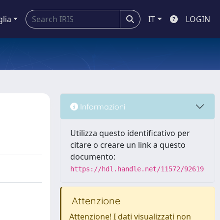
glia
IT
LOGIN
Informazioni
Utilizza questo identificativo per
citare o creare un link a questo
documento:
https://hdl.handle.net/11572/92619
Attenzione
Attenzione! I dati visualizzati non