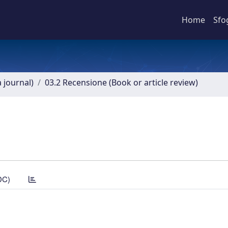
Home
Sfo
a journal)
03.2 Recensione (Book or article review)
DC)