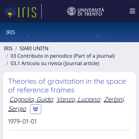
IRIS
IRIS
SIARI UNITN
03 Contributo in periodico (Part of a journal)
03.1 Articolo su rivista (Journal article)
Theories of gravitation in the space
of reference frames
Cognola, Guido
;
Vanzo, Luciano
;
Zerbini,
Sergio
1979-01-01