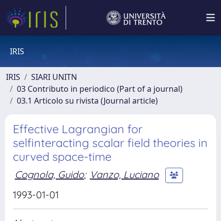
IRIS
IRIS
SIARI UNITN
03 Contributo in periodico (Part of a journal)
03.1 Articolo su rivista (Journal article)
Effective Lagrangian for
selfinteracting scalar field theories in
curved space-time
Cognola, Guido
;
Vanzo, Luciano
1993-01-01