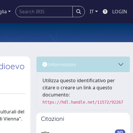
glia
IT
LOGIN
edioevo
Informazioni
Utilizza questo identificativo per
citare o creare un link a questo
documento:
https://hdl.handle.net/11572/92267
ulturali del
Citazioni
di Vienna".
ND