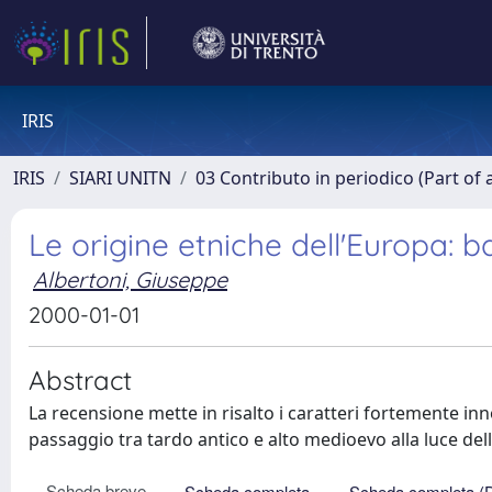
IRIS
IRIS
SIARI UNITN
03 Contributo in periodico (Part of 
Le origine etniche dell'Europa: 
Albertoni, Giuseppe
2000-01-01
Abstract
La recensione mette in risalto i caratteri fortemente innov
passaggio tra tardo antico e alto medioevo alla luce dell
Scheda breve
Scheda completa
Scheda completa (