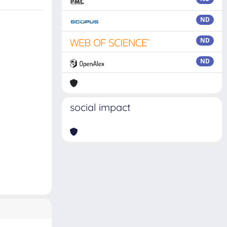
ND
ND
ND
social impact