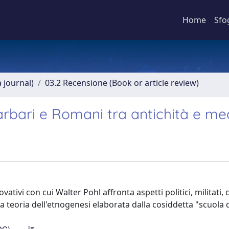
Home
Sfo
a journal)
03.2 Recensione (Book or article review)
barbari e Romani tra antichità e m
ativi con cui Walter Pohl affronta aspetti politici, militati, c
a teoria dell'etnogenesi elaborata dalla cosiddetta "scuola 
DC)