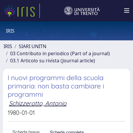
IRIS
IRIS
SIARI UNITN
03 Contributo in periodico (Part of a journal)
03.1 Articolo su rivista (Journal article)
I nuovi programmi della scuola
primaria: non basta cambiare i
programmi
Schizzerotto, Antonio
1980-01-01
Scheda breve
Scheda completa