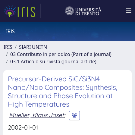
IRIS
IRIS
SIARI UNITN
03 Contributo in periodico (Part of a journal)
03.1 Articolo su rivista (Journal article)
Precursor-Derived SiC/Si3N4
Nano/Nao Composites: Synthesis,
Structure and Phase Evolution at
High Temperatures
Mueller, Klaus Josef
;
2002-01-01