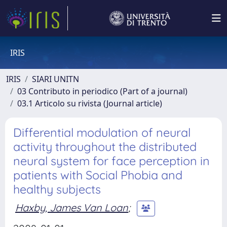
IRIS
IRIS
SIARI UNITN
03 Contributo in periodico (Part of a journal)
03.1 Articolo su rivista (Journal article)
Differential modulation of neural
activity throughout the distributed
neural system for face perception in
patients with Social Phobia and
healthy subjects
Haxby, James Van Loan
;