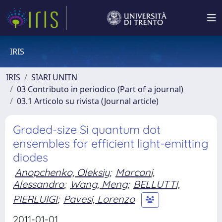
IRIS
IRIS
SIARI UNITN
03 Contributo in periodico (Part of a journal)
03.1 Articolo su rivista (Journal article)
Graded-size Si quantum dot
ensembles for efficient light-emitting
diodes
Anopchenko, Oleksiy
;
Marconi,
Alessandro
;
Wang, Meng
;
BELLUTTI,
PIERLUIGI
;
Pavesi, Lorenzo
2011-01-01