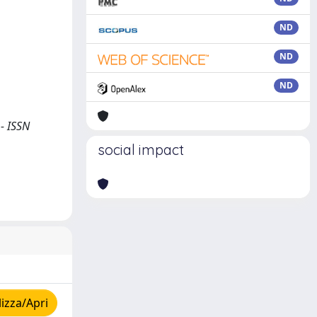
ND
ND
ND
 - ISSN
social impact
izza/Apri