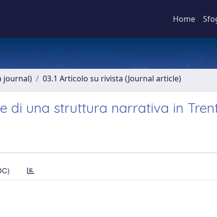
Home
Sfo
a journal)
03.1 Articolo su rivista (Journal article)
 di una struttura narrativa in Tren
DC)