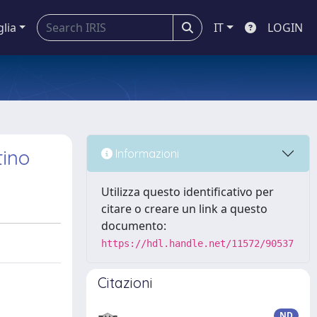
glia
IT
LOGIN
tino
Informazioni
Utilizza questo identificativo per
citare o creare un link a questo
documento:
https://hdl.handle.net/11572/90537
Citazioni
ND