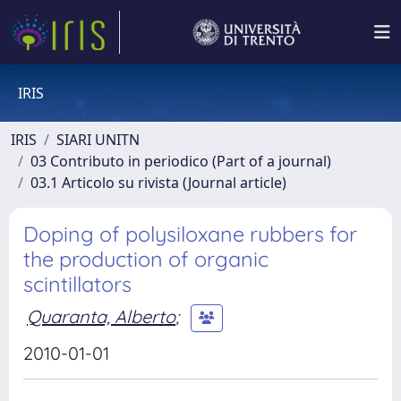
IRIS
IRIS
SIARI UNITN
03 Contributo in periodico (Part of a journal)
03.1 Articolo su rivista (Journal article)
Doping of polysiloxane rubbers for
the production of organic
scintillators
Quaranta, Alberto
;
2010-01-01