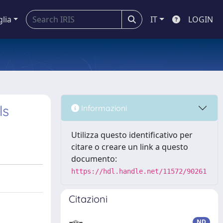
glia
IT
LOGIN
ls
Informazioni
Utilizza questo identificativo per
citare o creare un link a questo
documento:
https://hdl.handle.net/11572/90261
Citazioni
ND