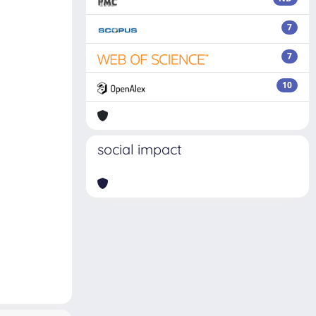
7
7
10
social impact