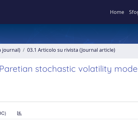
Home
Sfo
a journal)
03.1 Articolo su rivista (Journal article)
Paretian stochastic volatility mode
DC)