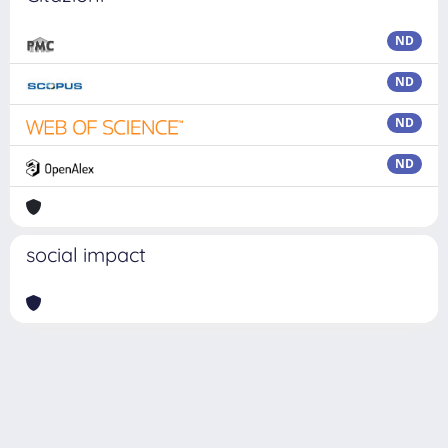
ND
ND
ND
ND
social impact
Powered by
IRIS
-
about IRIS
-
Utilizzo dei cookie
Copyright © 2026