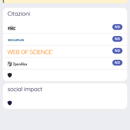
Citazioni
ND
ND
ND
ND
social impact