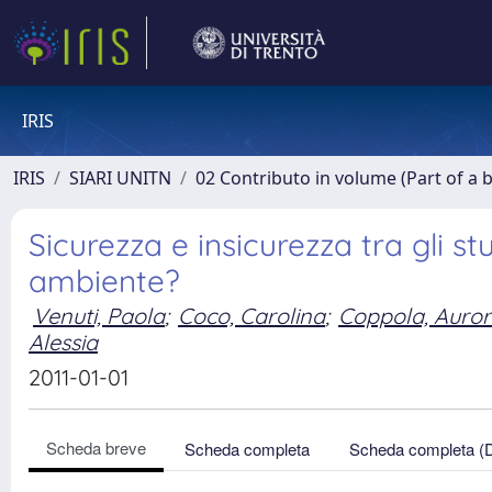
IRIS
IRIS
SIARI UNITN
02 Contributo in volume (Part of a 
Sicurezza e insicurezza tra gli st
ambiente?
Venuti, Paola
;
Coco, Carolina
;
Coppola, Auro
Alessia
2011-01-01
Scheda breve
Scheda completa
Scheda completa (