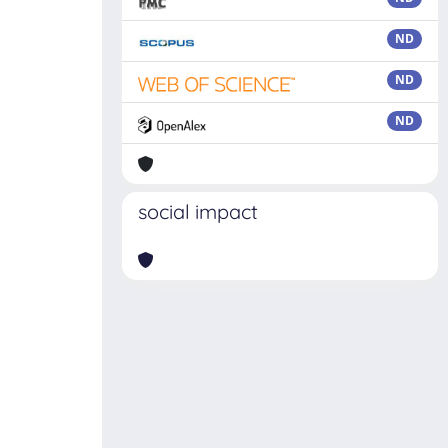
ND
ND
ND
social impact