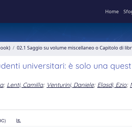
Home
Sfo
book)
02.1 Saggio su volume miscellaneo o Capitolo di lib
udenti universitari: è solo una quest
ra
;
Lenti, Camilla
;
Venturini, Daniele
;
Elasdi, Ezio
;
DC)