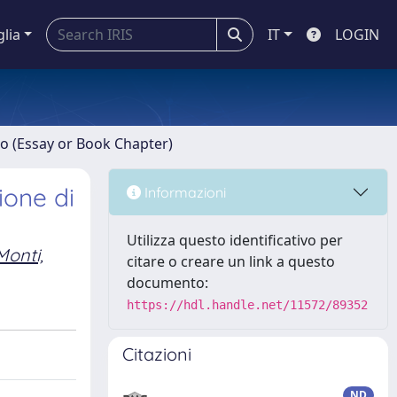
glia
IT
LOGIN
ro (Essay or Book Chapter)
ione di
Informazioni
Utilizza questo identificativo per
Monti,
citare o creare un link a questo
documento:
https://hdl.handle.net/11572/89352
Citazioni
ND