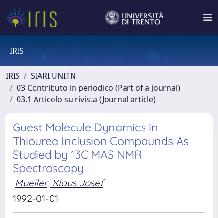
IRIS
IRIS
SIARI UNITN
03 Contributo in periodico (Part of a journal)
03.1 Articolo su rivista (Journal article)
Guest Molecule Dynamics in
Thiourea Inclusion Compounds As
Studied by 13C MAS NMR
Spectroscopy
Mueller, Klaus Josef
1992-01-01