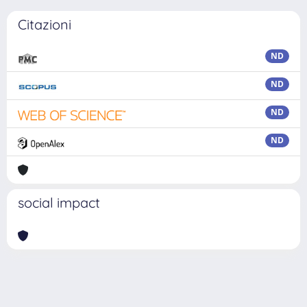
Citazioni
ND
ND
ND
ND
social impact