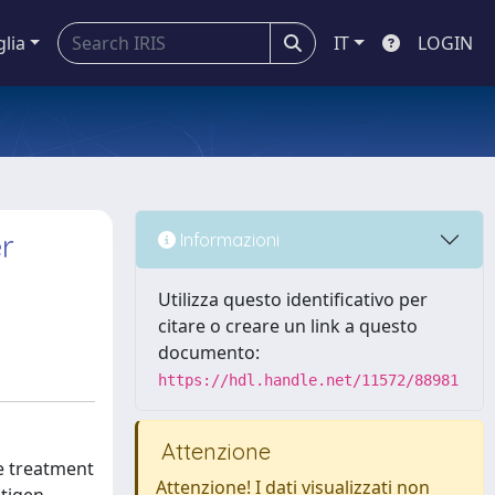
glia
IT
LOGIN
er
Informazioni
Utilizza questo identificativo per
citare o creare un link a questo
documento:
https://hdl.handle.net/11572/88981
Attenzione
e treatment
Attenzione! I dati visualizzati non