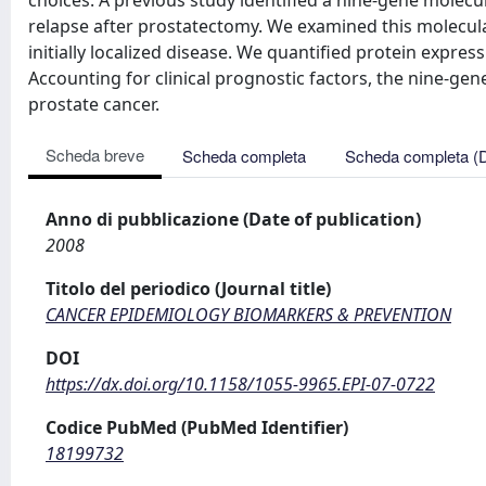
choices. A previous study identified a nine-gene molecu
relapse after prostatectomy. We examined this molecul
initially localized disease. We quantified protein expres
Accounting for clinical prognostic factors, the nine-gen
prostate cancer.
Scheda breve
Scheda completa
Scheda completa (
Anno di pubblicazione (Date of publication)
2008
Titolo del periodico (Journal title)
CANCER EPIDEMIOLOGY BIOMARKERS & PREVENTION
DOI
https://dx.doi.org/10.1158/1055-9965.EPI-07-0722
Codice PubMed (PubMed Identifier)
18199732