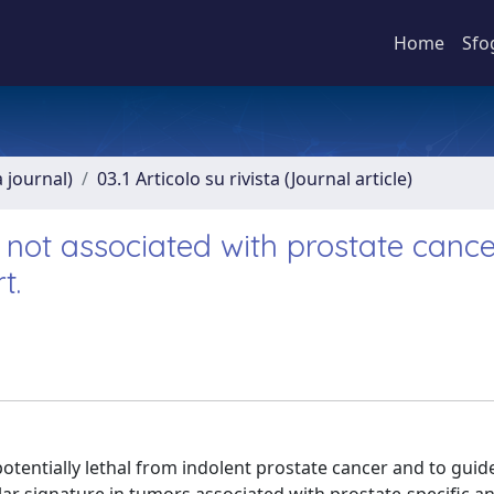
Home
Sfo
a journal)
03.1 Articolo su rivista (Journal article)
 not associated with prostate canc
t.
tentially lethal from indolent prostate cancer and to guid