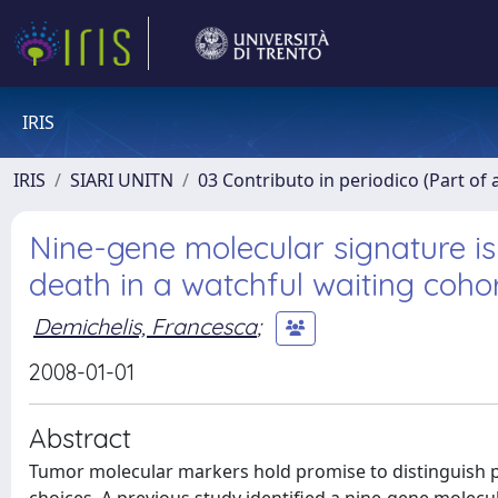
IRIS
IRIS
SIARI UNITN
03 Contributo in periodico (Part of 
Nine-gene molecular signature is
death in a watchful waiting cohor
Demichelis, Francesca
;
2008-01-01
Abstract
Tumor molecular markers hold promise to distinguish po