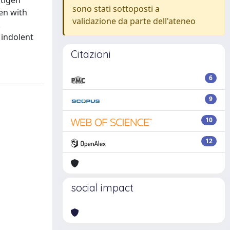
ntigen
sono stati sottoposti a
en with
validazione da parte dell'ateneo
.
 indolent
Citazioni
6
9
10
12
social impact