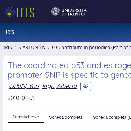
IRIS
IRIS
SIARI UNITN
03 Contributo in periodico (Part of 
The coordinated p53 and estrogen
promoter SNP is specific to geno
Ciribilli, Yari
;
Inga, Alberto
2010-01-01
Scheda breve
Scheda completa
Scheda completa (