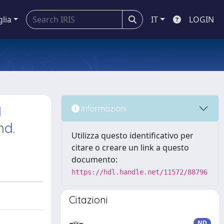
glia
IT
LOGIN
1
Informazioni
nd.
Utilizza questo identificativo per
citare o creare un link a questo
documento:
https://hdl.handle.net/11572/88796
Citazioni
ND