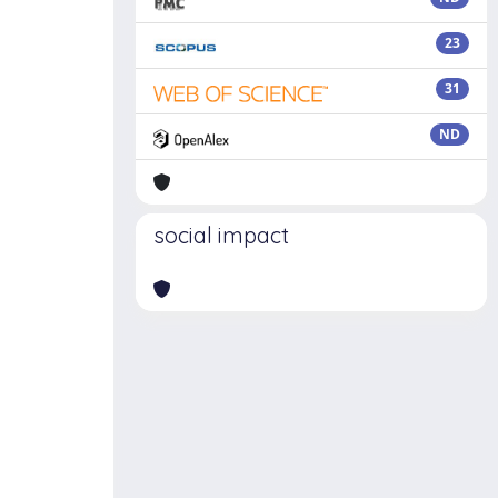
23
31
ND
social impact