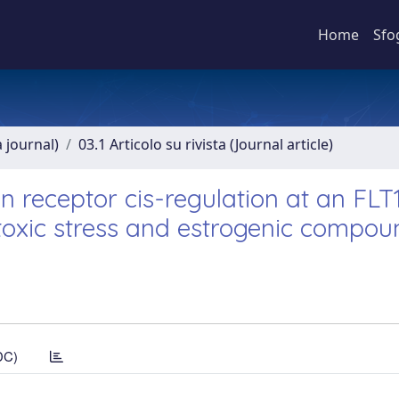
Home
Sfo
a journal)
03.1 Articolo su rivista (Journal article)
 receptor cis-regulation at an FLT
toxic stress and estrogenic compou
DC)