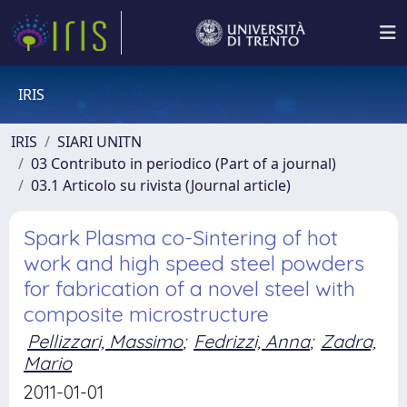
IRIS
IRIS
SIARI UNITN
03 Contributo in periodico (Part of a journal)
03.1 Articolo su rivista (Journal article)
Spark Plasma co-Sintering of hot
work and high speed steel powders
for fabrication of a novel steel with
composite microstructure
Pellizzari, Massimo
;
Fedrizzi, Anna
;
Zadra,
Mario
2011-01-01