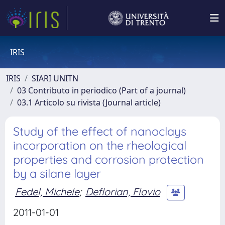
IRIS
IRIS
SIARI UNITN
03 Contributo in periodico (Part of a journal)
03.1 Articolo su rivista (Journal article)
Study of the effect of nanoclays
incorporation on the rheological
properties and corrosion protection
by a silane layer
Fedel, Michele
;
Deflorian, Flavio
2011-01-01