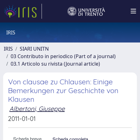
IRIS
IRIS
SIARI UNITN
03 Contributo in periodico (Part of a journal)
03.1 Articolo su rivista (Journal article)
Von clausae zu Chlausen: Einige
Bemerkungen zur Geschichte von
Klausen
Albertoni, Giuseppe
2011-01-01
Scheda breve
Scheda completa