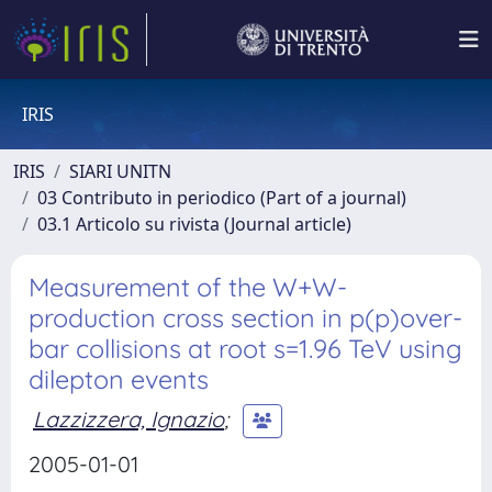
IRIS
IRIS
SIARI UNITN
03 Contributo in periodico (Part of a journal)
03.1 Articolo su rivista (Journal article)
Measurement of the W+W-
production cross section in p(p)over-
bar collisions at root s=1.96 TeV using
dilepton events
Lazzizzera, Ignazio
;
2005-01-01