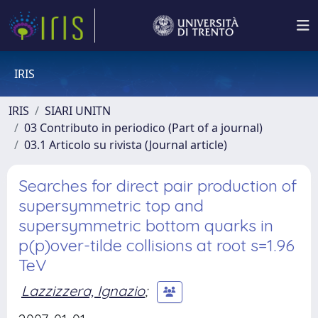
IRIS
IRIS
SIARI UNITN
03 Contributo in periodico (Part of a journal)
03.1 Articolo su rivista (Journal article)
Searches for direct pair production of
supersymmetric top and
supersymmetric bottom quarks in
p(p)over-tilde collisions at root s=1.96
TeV
Lazzizzera, Ignazio
;