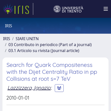
IRIS
IRIS
SIARI UNITN
03 Contributo in periodico (Part of a journal)
03.1 Articolo su rivista (Journal article)
Search for Quark Compositeness
with the Dijet Centrality Ratio in pp
Collisions at root s=7 TeV
Lazzizzera, Ignazio
;
2010-01-01