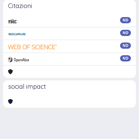
Citazioni
ND
ND
ND
ND
social impact
Powered by
IRIS
-
about IRIS
-