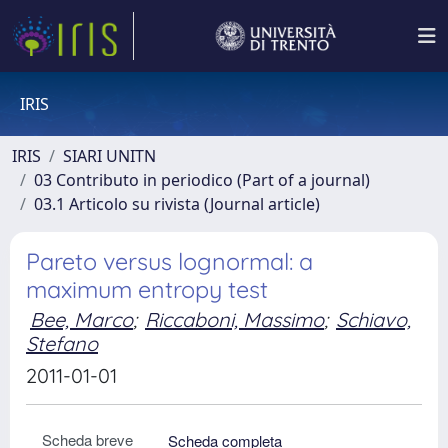
IRIS
IRIS
SIARI UNITN
03 Contributo in periodico (Part of a journal)
03.1 Articolo su rivista (Journal article)
Pareto versus lognormal: a
maximum entropy test
Bee, Marco
;
Riccaboni, Massimo
;
Schiavo,
Stefano
2011-01-01
Scheda breve
Scheda completa