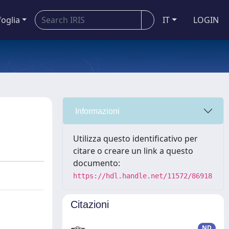
foglia
IT
LOGIN
Informazioni
Utilizza questo identificativo per
citare o creare un link a questo
documento:
https://hdl.handle.net/11572/86918
Citazioni
ND