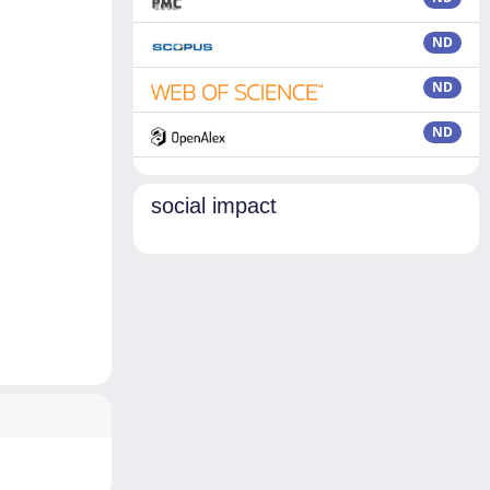
ND
ND
ND
social impact