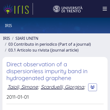
IRIS
IRIS
SIARI UNITN
03 Contributo in periodico (Part of a journal)
03.1 Articolo su rivista (Journal article)
Direct observation of a
dispersionless impurity band in
hydrogenated graphene
Taioli, Simone
;
Scarduelli, Giorgina
;
2011-01-01