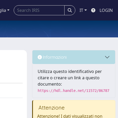
glia
IT
LOGIN
Informazioni
Utilizza questo identificativo per
citare o creare un link a questo
documento:
https://hdl.handle.net/11572/86787
Attenzione
Attenzione! I dati visualizzati non