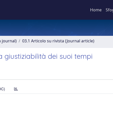
Home
Sfo
a journal)
03.1 Articolo su rivista (Journal article)
giustiziabilità dei suoi tempi
DC)