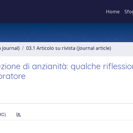
Home
Sfo
a journal)
03.1 Articolo su rivista (Journal article)
ione di anzianità: qualche riflessio
voratore
DC)