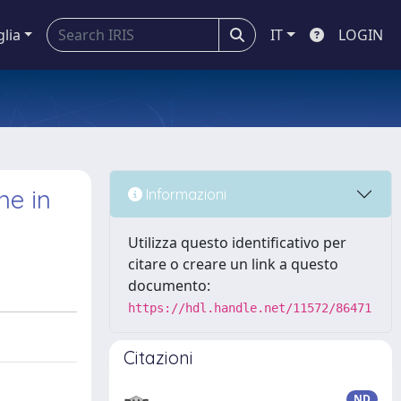
glia
IT
LOGIN
ne in
Informazioni
Utilizza questo identificativo per
citare o creare un link a questo
documento:
https://hdl.handle.net/11572/86471
Citazioni
ND