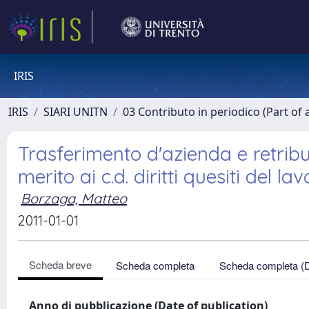
IRIS
IRIS
SIARI UNITN
03 Contributo in periodico (Part of 
Trasferimento d'azienda e retribuz
merito ai c.d. diritti quesiti del la
Borzaga, Matteo
2011-01-01
Scheda breve
Scheda completa
Scheda completa (
Anno di pubblicazione (Date of publication)