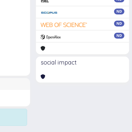
ND
ND
ND
social impact