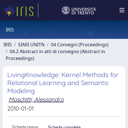
IRIS
IRIS
SIARI UNITN
04 Convegni (Proceedings)
04.2 Abstract in atti di convegno (Abstract in
Proceedings)
LivingKnowledge: Kernel Methods for
Relational Learning and Semantic
Modeling
Moschitti, Alessandro
2010-01-01
Scheda breve
Scheda completa