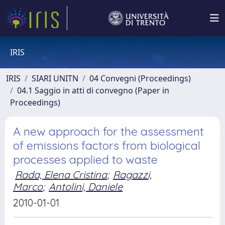
IRIS
IRIS
SIARI UNITN
04 Convegni (Proceedings)
04.1 Saggio in atti di convegno (Paper in
Proceedings)
A new approach for the assessment
of emissions factors from biological
processes applied to waste
Rada, Elena Cristina
;
Ragazzi,
Marco
;
Antolini, Daniele
2010-01-01