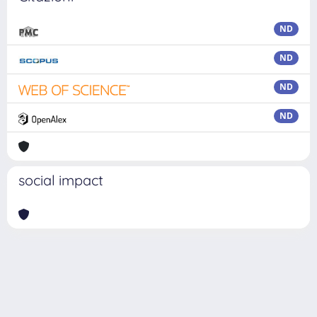
ND
ND
ND
ND
social impact
Powered by
IRIS
-
about IRIS
-
Utilizzo dei cookie
Copyright © 2026