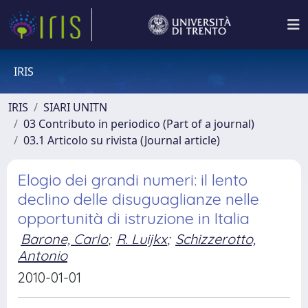
IRIS
IRIS
SIARI UNITN
03 Contributo in periodico (Part of a journal)
03.1 Articolo su rivista (Journal article)
Elogio dei grandi numeri: il lento
declino delle disuguaglianze nelle
opportunità di istruzione in Italia
Barone, Carlo
;
R. Luijkx
;
Schizzerotto,
Antonio
2010-01-01