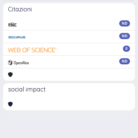
Citazioni
ND
ND
0
ND
social impact