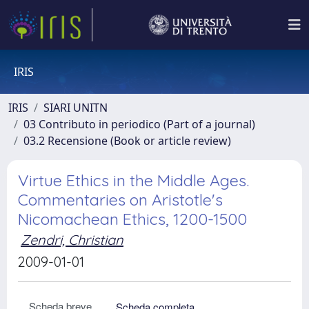
IRIS
IRIS
SIARI UNITN
03 Contributo in periodico (Part of a journal)
03.2 Recensione (Book or article review)
Virtue Ethics in the Middle Ages.
Commentaries on Aristotle's
Nicomachean Ethics, 1200-1500
Zendri, Christian
2009-01-01
Scheda breve
Scheda completa