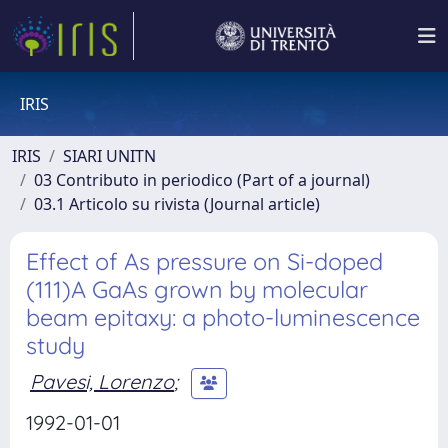
IRIS
IRIS
SIARI UNITN
03 Contributo in periodico (Part of a journal)
03.1 Articolo su rivista (Journal article)
Effect of As pressure on Si-doped
(111)A GaAs grown by molecular
beam epitaxy: a photo-luminescence
study
Pavesi, Lorenzo
;
1992-01-01