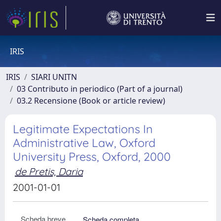
IRIS
IRIS
SIARI UNITN
03 Contributo in periodico (Part of a journal)
03.2 Recensione (Book or article review)
Legitimate Expectations In
Administrative Law, Oxford
University Press, Oxford, 2000
de Pretis, Daria
2001-01-01
Scheda breve
Scheda completa